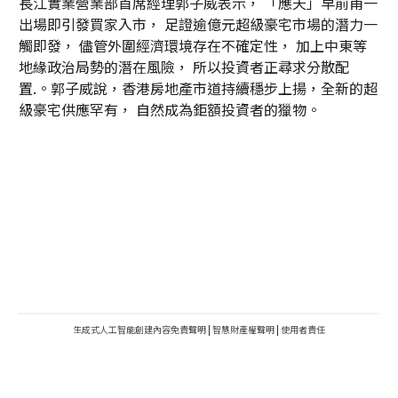
長江實業營業部首席經理郭子威表示， 「應天」早前甫一
出場即引發買家入市， 足證逾億元超級豪宅市場的潛力一
觸即發， 儘管外圍經濟環境存在不確定性， 加上中東等
地緣政治局勢的潛在風險， 所以投資者正尋求分散配
置.。郭子威說，香港房地產市道持續穩步上揚，全新的超
級豪宅供應罕有， 自然成為鉅額投資者的獵物。
生成式人工智能創建內容免責聲明
|
智慧財產權聲明
|
使用者責任