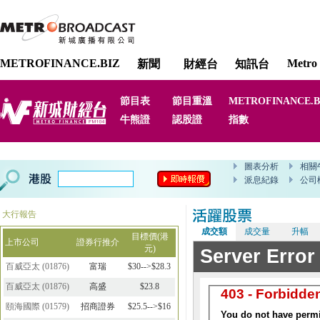
METROFINANCE.BIZ
Metro 
新聞
財經台
知訊台
節目表
節目重溫
METROFINANCE.B
牛熊證
認股證
指數
大行報告
成交額
成交量
升幅
目標價(港
上市公司
證券行推介
元)
百威亞太
(
01876
)
富瑞
$30-->$28.3
百威亞太
(
01876
)
高盛
$23.8
頤海國際
(
01579
)
招商證券
$25.5-->$16