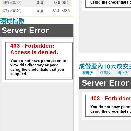
國航
(
00753
)
星展
$7.6--$6.6
東航
(
00670
)
星展
$3.5-->$2.8
藍籌股
紅籌股
國企股