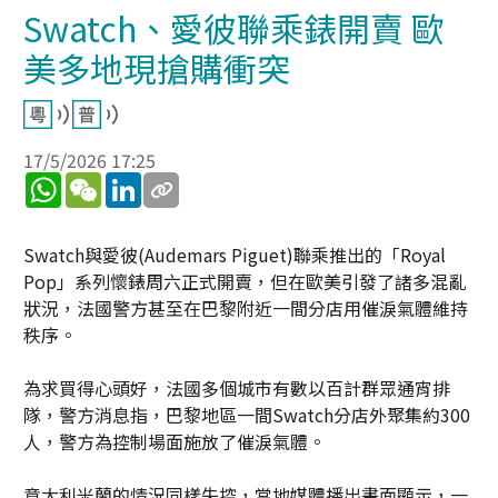
Swatch、愛彼聯乘錶開賣 歐
美多地現搶購衝突
17/5/2026 17:25
WhatsApp
WeChat
LinkedIn
Swatch與愛彼(Audemars Piguet)聯乘推出的「Royal
Pop」系列懷錶周六正式開賣，但在歐美引發了諸多混亂
狀況，法國警方甚至在巴黎附近一間分店用催淚氣體維持
秩序。
為求買得心頭好，法國多個城市有數以百計群眾通宵排
隊，警方消息指，巴黎地區一間Swatch分店外聚集約300
人，警方為控制場面施放了催淚氣體。
意大利米蘭的情況同樣失控，當地媒體播出畫面顯示，一