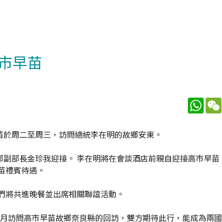
市早苗
What
苗於周二至周三，訪問總統李在明的故鄉安東。
副部長金珍我迎接。 李在明將在會談酒店前親自迎接高市早苗
苗禮賓待遇。
們將共進晚餐並出席相關聯誼活動。
1月訪問高市早苗故鄉奈良縣的回訪，雙方期待此行，能成為兩