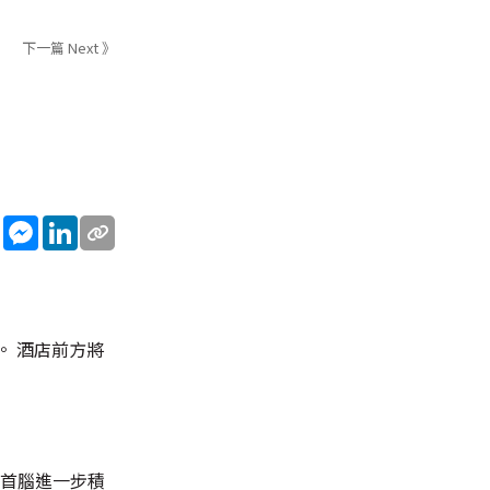
下一篇 Next 》
sApp
WeChat
Messenger
LinkedIn
。 酒店前方將
國首腦進一步積