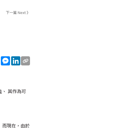
下一篇 Next 》
sApp
WeChat
Messenger
LinkedIn
、 其作為可
。 而現在，由於