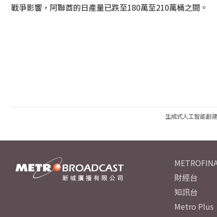
戰爭影響，阿聯酋的日產量已跌至180萬至210萬桶之間。
生成式人工智能創
METROFINA
財經台
知訊台
Metro Plus