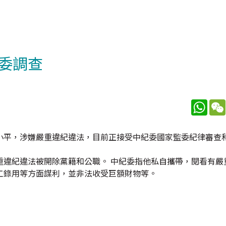
委調查
What
小平，涉嫌嚴重違紀違法，目前正接受中紀委國家監委紀律審查
重違紀違法被開除黨籍和公職。 中紀委指他私自攜帶，閱看有嚴
工錄用等方面謀利，並非法收受巨額財物等。