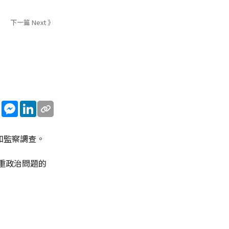
下一篇 Next 》
sApp
WeChat
Messenger
LinkedIn
和監察調查。
重政治問題的