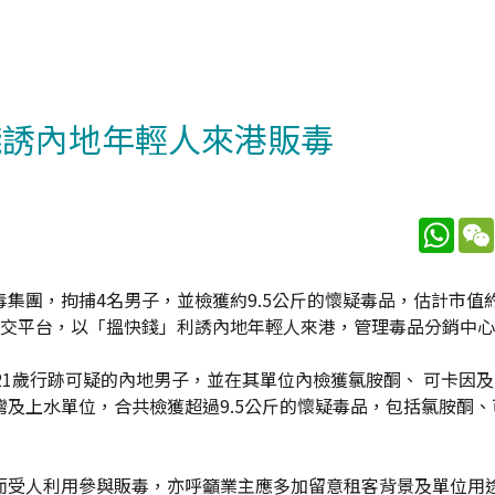
錢誘內地年輕人來港販毒
What
團，拘捕4名男子，並檢獲約9.5公斤的懷疑毒品，估計市值約
社交平台，以「搵快錢」利誘內地年輕人來港，管理毒品分銷中
21歲行跡可疑的內地男子，並在其單位內檢獲氯胺酮、 可卡因
及上水單位，合共檢獲超過9.5公斤的懷疑毒品，包括氯胺酮、
而受人利用參與販毒，亦呼籲業主應多加留意租客背景及單位用