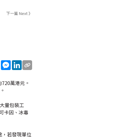
下一篇 Next 》
sApp
WeChat
Messenger
LinkedIn
720萬港元。
心。
及大量包裝工
可卡因、冰毒
途，若發現單位