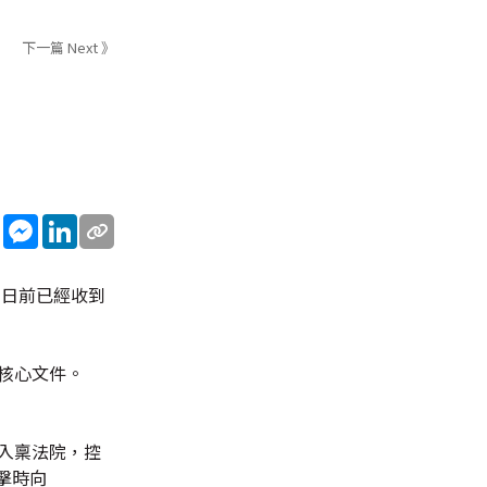
下一篇 Next 》
sApp
WeChat
Messenger
LinkedIn
，日前已經收到
等核心文件。
親入稟法院，控
擊時向