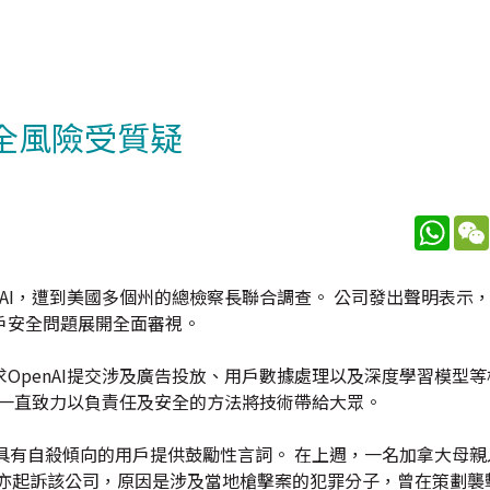
安全風險受質疑
What
penAI，遭到美國多個州的總檢察長聯合調查。 公司發出聲明表示
戶安全問題展開全面審視。
OpenAI提交涉及廣告投放、用戶數據處理以及深度學習模型
司一直致力以負責任及安全的方法將技術帶給大眾。
向具有自殺傾向的用戶提供鼓勵性言詞。 在上週，一名加拿大母
前亦起訴該公司，原因是涉及當地槍擊案的犯罪分子，曾在策劃襲