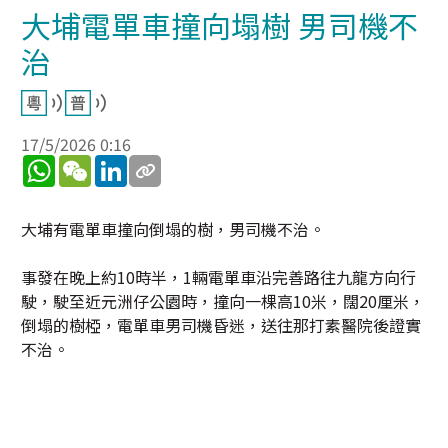
大埔電單車撞向塌樹 男司機不
治
17/5/2026 0:16
WhatsApp
WeChat
LinkedIn
大埔有電單車撞向倒塌的樹，男司機不治。
事發在晚上約10時半，1輛電單車沿完善路往九龍方向行
駛，駛至近元洲仔公園時，撞向一棵高10米，闊20厘米，
倒塌的樹椏，電單車男司機昏迷，送往那打素醫院後證實
不治。