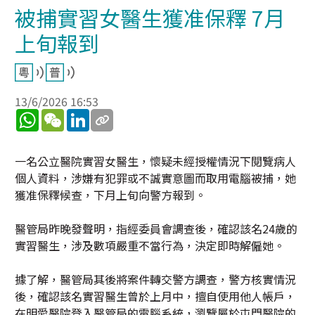
被捕實習女醫生獲准保釋 7月
上旬報到
13/6/2026 16:53
WhatsApp
WeChat
LinkedIn
一名公立醫院實習女醫生，懷疑未經授權情況下閱覽病人
個人資料，涉嫌有犯罪或不誠實意圖而取用電腦被捕，她
獲准保釋候查，下月上旬向警方報到。
醫管局昨晚發聲明，指經委員會調查後，確認該名24歲的
實習醫生，涉及數項嚴重不當行為，決定即時解僱她。
據了解，醫管局其後將案件轉交警方調查，警方核實情況
後，確認該名實習醫生曾於上月中，擅自使用他人帳戶，
在明愛醫院登入醫管局的電腦系統，瀏覽屬於屯門醫院的