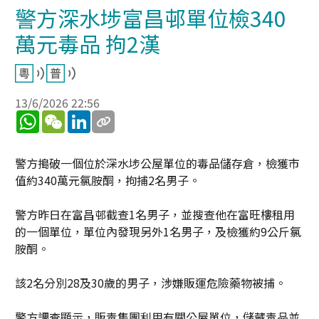
警方深水埗富昌邨單位檢340
萬元毒品 拘2漢
13/6/2026 22:56
WhatsApp
WeChat
LinkedIn
警方搗破一個位於深水埗公屋單位的毒品儲存倉，檢獲市
值約340萬元氯胺酮，拘捕2名男子。
警方昨日在富昌邨截查1名男子，並搜查他在富旺樓租用
的一個單位，單位內發現另外1名男子，及檢獲約9公斤氯
胺酮。
該2名分別28及30歲的男子，涉嫌販運危險藥物被捕。
警方調查顯示，販毒集團利用有關公屋單位，儲藏毒品並