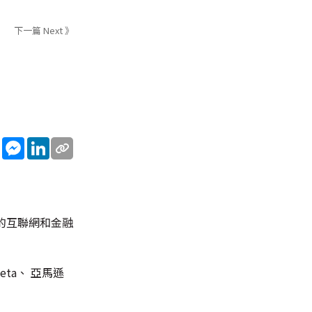
下一篇 Next 》
sApp
WeChat
Messenger
LinkedIn
的互聯網和金融
ta、 亞馬遜