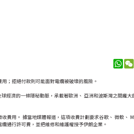
What
費用；拒絕付款則可能面對電纜被破壞的風險。
是全球經濟的一條隱秘動脈，承載著歐洲、 亞洲和波斯灣之間龐大
費用。 據當地媒體報道，這項收費計劃要求谷歌、 微軟、 Me
電纜通行許可費，並把維修和維護權授予伊朗企業。