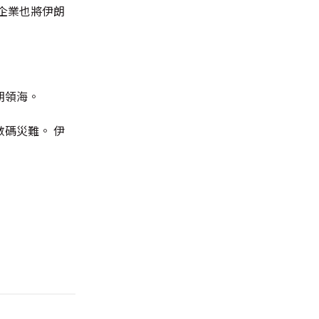
企業也將伊朗
朗領海。
碼災難。 伊