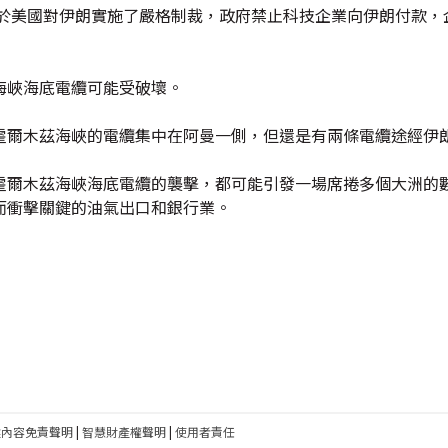
由於美國對伊朗實施了嚴格制裁，政府禁止科技企業向伊朗付款，
海峽海底電纜可能受破壞。
霍爾木茲海峽的電纜集中在阿曼一側，但還是有兩條電纜途經伊
霍爾木茲海峽海底電纜的襲擊，都可能引發一場席捲多個大洲的數
而衝擊關鍵的油氣出口和銀行業。
建內容免責聲明
|
智慧財產權聲明
|
使用者責任