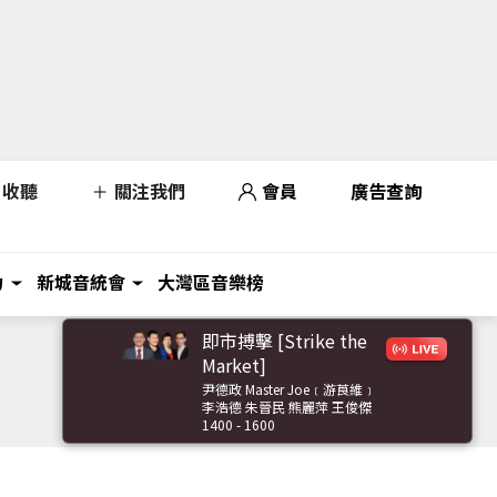
收聽
關注我們
會員
廣告查詢
力
新城音統會
大灣區音樂榜
即市搏擊 [Strike the
Market]
尹德政 Master Joe﹝游莨維﹞
李浩德 朱晉民 熊麗萍 王俊傑
1400 - 1600