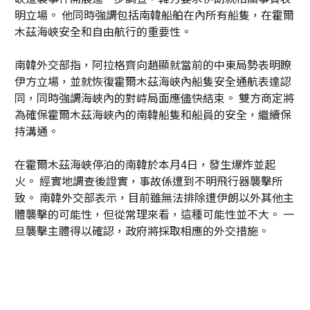
明立場。 他同時強調包括南韓船舶在內所有船隻，在霍爾
木茲海峽安全和自由航行的重要性。
南韓外交部指，阿拉格齊向趙顯就當前的中東局勢表明瞭
伊方立場，並就恢復霍爾木茲海峽內船隻安全通航表達認
同，同時強調海峽內的對峙局面應儘快結束。 雙方商定將
為確保霍爾木茲海峽內的南韓船隻和船員的安全，繼續保
持溝通。
在霍爾木茲海峽停泊的南韓於本月4日，發生爆炸並起
火。 經實地調查後證實，事故係遭到不明飛行器襲擊所
致。 南韓外交部表示，目前雖無法排除遭伊朗以外其他主
體襲擊的可能性，但從常理來看，這種可能性並不大。 一
旦襲擊主體得以確認，政府將採取相應的外交措施。