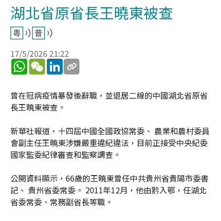
湖北省原省長王曉東被查
17/5/2026 21:22
WhatsApp
WeChat
LinkedIn
曾在冠病疫情暴發後辭職，並退居二線的中國湖北省原省
長王曉東被查。
新華社報道，十四屆中國全國政協常委、 農業和農村委員
會副主任王曉東涉嫌嚴重違紀違法，目前正接受中央紀委
國家監委紀律審查和監察調查。
公開資料顯示，66歲的王曉東曾任中共貴州省貴陽市委書
記、 貴州省委常委。 2011年12月，他由黔入鄂，任湖北
省委常委、常務副省長等職。