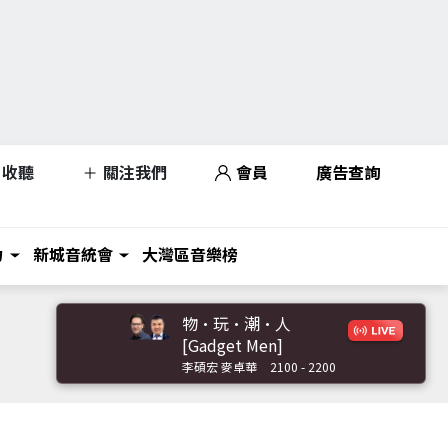
收聽
關注我們
會員
廣告查詢
力
新城音統會
大灣區音樂榜
物·玩·潮·人
[Gadget Men]
李碩宏 麥卓華
2100 - 2200