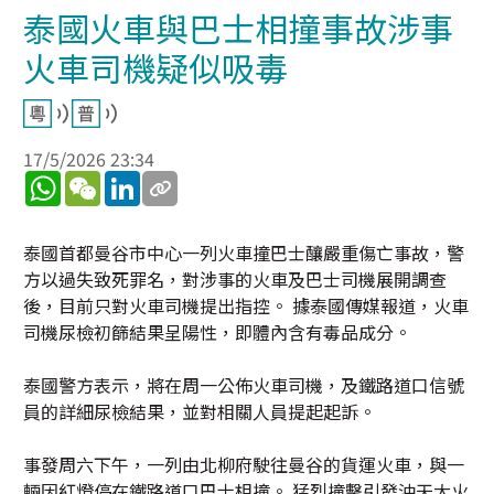
泰國火車與巴士相撞事故涉事
火車司機疑似吸毒
17/5/2026 23:34
WhatsApp
WeChat
LinkedIn
泰國首都曼谷市中心一列火車撞巴士釀嚴重傷亡事故，警
方以過失致死罪名，對涉事的火車及巴士司機展開調查
後，目前只對火車司機提出指控。 據泰國傳媒報道，火車
司機尿檢初篩結果呈陽性，即體內含有毒品成分。
泰國警方表示，將在周一公佈火車司機，及鐵路道口信號
員的詳細尿檢結果，並對相關人員提起起訴。
事發周六下午，一列由北柳府駛往曼谷的貨運火車，與一
輛因紅燈停在鐵路道口巴士相撞。 猛烈撞擊引發沖天大火