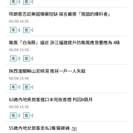
特朗普否認美國彈藥短缺 揚言嚴懲「叛國的爆料者」
06/08 16:26
颱風「白海豚」逼近 浙江福建提升防颱風應急響應為 4級
06/08 15:58
陝西潼關縣山泥傾瀉 推冧一戶一人失蹤
06/08 15:46
63歲內地男旅客進口未完稅香煙 判囚6個月
06/08 15:36
55歲內地女旅客走私3隻貓被捕