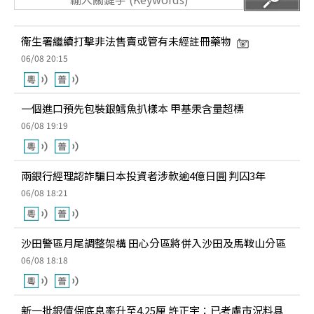
衞生署繼續打擊非法售賣或管有未經註冊藥物
06/08 20:15
一個進口預先包裝銀鱈魚扒樣本 甲基汞含量超標
06/08 19:19
兩銀行經理認詐騙日本投資者涉款逾4億日圓 判囚3年
06/08 18:21
沙田警區月尾調整架構 田心分區將併入沙田及馬鞍山分區
06/08 18:18
新一批銀債保底息率升至4.25厘 許正宇：已考慮市況料具