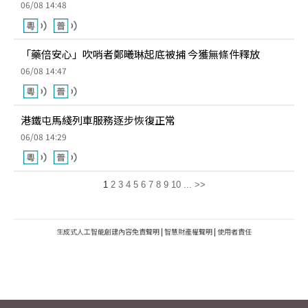
06/08 14:48
「藥倍安心」吹哨者鄭曦琳起底被捕 今獲無條件釋放
06/08 14:47
港鐵屯馬綫列車服務逐步恢復正常
06/08 14:29
1
2
3
4
5
6
7
8
9
10
...
>>
生成式人工智能創建內容免責聲明
|
智慧財產權聲明
|
使用者責任