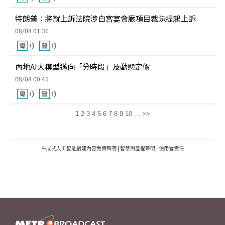
特朗普：將就上訴法院涉白宮宴會廳項目裁決提起上訴
08/08 01:36
內地AI大模型邁向「分時段」及動態定價
08/08 00:45
1
2
3
4
5
6
7
8
9
10
...
>>
生成式人工智能創建內容免責聲明
|
智慧財產權聲明
|
使用者責任