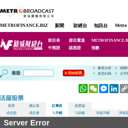
METROFINANCE.BIZ
Metro 
新聞
財經台
知訊台
節目表
節目重溫
METROFINANCE.B
牛熊證
認股證
指數
WhatsApp
WeChat
Messenger
Linked
股票
國企股
紅籌股
創業版
成交額
成交量
%升幅
%跌幅
淨值升幅
淨值