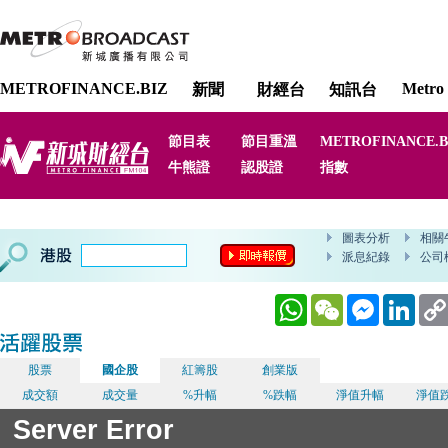
METROFINANCE.BIZ
Metro 
新聞
財經台
知訊台
節目表
節目重溫
METROFINANCE.B
牛熊證
認股證
指數
WhatsApp
WeChat
Messenger
Linked
股票
國企股
紅籌股
創業版
成交額
成交量
%升幅
%跌幅
淨值升幅
淨值