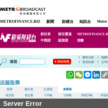
METROFINANCE.BIZ
Metro 
新聞
財經台
知訊台
節目表
節目重溫
METROFINANCE.B
牛熊證
認股證
指數
WhatsApp
WeChat
Messenger
Linked
股票
國企股
紅籌股
創業版
成交額
成交量
%升幅
%跌幅
淨值升幅
淨值