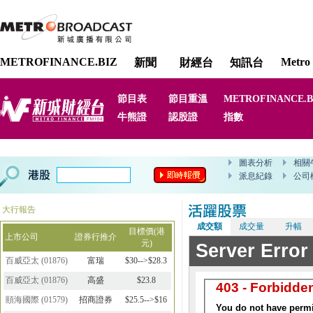
METROFINANCE.BIZ
Metro 
新聞
財經台
知訊台
節目表
節目重溫
METROFINANCE.B
牛熊證
認股證
指數
大行報告
成交額
成交量
升幅
目標價(港
上市公司
證券行推介
元)
百威亞太
(
01876
)
富瑞
$30-->$28.3
百威亞太
(
01876
)
高盛
$23.8
頤海國際
(
01579
)
招商證券
$25.5-->$16