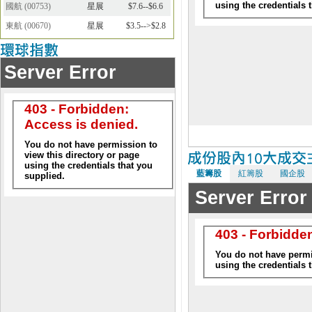
國航
(
00753
)
星展
$7.6--$6.6
東航
(
00670
)
星展
$3.5-->$2.8
藍籌股
紅籌股
國企股