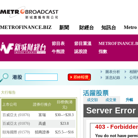
METROFINANCE.BIZ
Metro 
新聞
財經台
知訊台
節目表
節目重溫
METROFINANCE.B
牛熊證
認股證
指數
大行報告
成交額
成交量
升幅
目標價(港
上市公司
證券行推介
元)
百威亞太
(
01876
)
富瑞
$30-->$28.3
百威亞太
(
01876
)
高盛
$23.8
頤海國際
(
01579
)
招商證券
$25.5-->$16