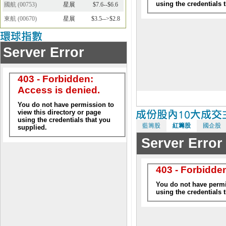
國航
(
00753
)
星展
$7.6--$6.6
東航
(
00670
)
星展
$3.5-->$2.8
藍籌股
紅籌股
國企股