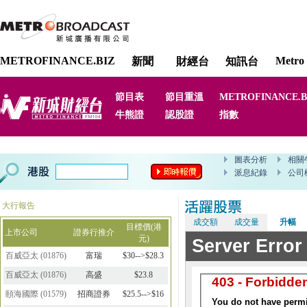
METROFINANCE.BIZ
Metro 
新聞
財經台
知訊台
節目表
節目重溫
METROFINANCE.B
牛熊證
認股證
指數
大行報告
成交額
成交量
升幅
目標價(港
上市公司
證券行推介
元)
百威亞太
(
01876
)
富瑞
$30-->$28.3
百威亞太
(
01876
)
高盛
$23.8
頤海國際
(
01579
)
招商證券
$25.5-->$16