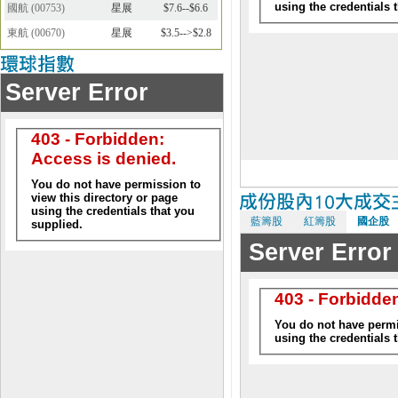
國航
(
00753
)
星展
$7.6--$6.6
東航
(
00670
)
星展
$3.5-->$2.8
藍籌股
紅籌股
國企股